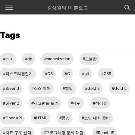
본문 바로가기
강상원의 IT 블로그
Tags
c++
dp
memoization
오블완
티스토리챌린지
OS
C
git
CSS
Silver 3
소스 제어
협업
Gold 3
Gold 5
Silver 2
세그먼트 트리
재귀
책리뷰
OpenAPI
HTML
풍경
코딩 대회 준비
자료 구조 선택
프로그래밍 문제 해결
React JS