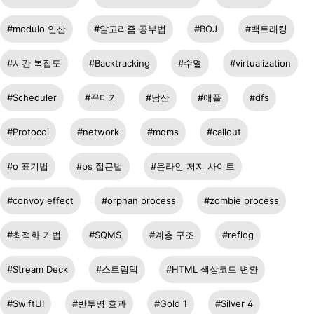
modulo 연산
알고리즘 공부법
BOJ
백트래킹
시간 복잡도
Backtracking
수열
virtualization
Scheduler
꾸미기
남산
애플
dfs
Protocol
network
mqms
callout
o 표기법
ps 접근법
온라인 저지 사이트
convoy effect
orphan process
zombie process
최적화 기법
SQMS
계층 구조
reflog
Stream Deck
스트림덱
HTML 색상코드 변환
SwiftUI
반투명 효과
Gold 1
Silver 4