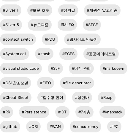
Silver 1
보문 호수
성벽길
재귀적 알고리즘
Silver 5
뉴모피즘
MLFQ
STCF
context switch
PDU
웹사이트 만들기
System call
stash
FCFS
공공데이터포털
visual studio code
SJF
버전 관리
markdown
OSI 참조모델
FIFO
file descriptor
Cheat Sheet
함수형 언어
상단바
Reap
RR
Persistence
IDT
7계층
Knapsack
github
OSI
WAN
concurrency
IPC