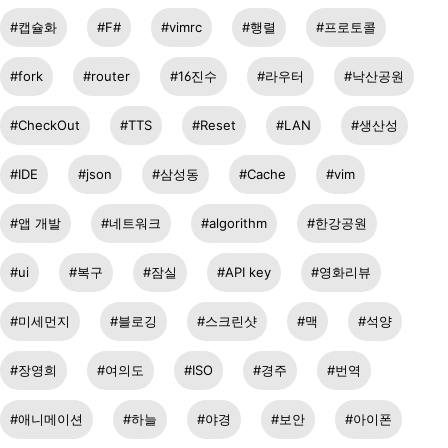
캡슐화
F#
vimrc
행렬
프로토콜
fork
router
16진수
라우터
낙산공원
CheckOut
TTS
Reset
LAN
생산성
IDE
json
삼성동
Cache
vim
앱 개발
네트워크
algorithm
한강공원
ui
복구
잠실
API key
영화리뷰
미세먼지
블로깅
스크린샷
맥
석양
장영희
여의도
ISO
경주
번역
애니메이션
하늘
야경
보안
아이폰