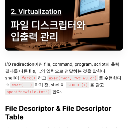
I/O redirection이란 file, command, program, script의 출력
결과를 다른 file, ...의 입력으로 전달하는 것을 말한다.
shell이
하고
를 수행한다.
fork()
exec("wc", "wc w3.c")
→
하기 전, shell이
을 닫고
exec(...)
STDOUT(1)
한다.
open("newfile.txt")
File Descriptor & File Descriptor
Table