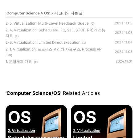
'
Computer Science
>
OS
' 카테고리의 다른 글
2-5. Virtualization: Multi-Level Feedback Queue
2024.11.05
(0)
2-4. Virtualization: Scheduler(FIFO, SJF, STCF, RR)와 성능
2024.11.05
지표
(5)
2-3. Virtualization: Limited Direct Execution
2024.11.04
(1)
2-1. Virtualization: 프로세스 관리와 자료구조, Process AP
2024.11.03
I
(0)
1. 운영체제 개요
2024.11.01
(6)
'Computer Science/OS'
Related Articles