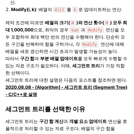
산.
Modify(i, k)
: 배열의
를
로 업데이트하는 연산.
A[i]
k
제약 조건에 따르면
배열의 크기(
)와 연산 횟수(
) 모두 최
N
M
대 1,000,000
으로, 최악의 경우
과
연산을 모
Sum
Modify
두 포함하여 최대 백만 번의 연산을 수행해야 한다. 단순히 모
든 구간을 반복하며 합을 구하거나, 각
연산에 대해
Modify
배열을 새로 갱신하면 시간 초과가 발생할 가능성이 높다.
따라서
구간 합
과
부분 배열 업데이트
를 모두 빠르게 수행할 수
있는 자료 구조가 필요하다. 이때,
세그먼트 트리
가 가장 적합
한 선택이다.
세그먼트 트리에 대한 설명은 다음의 포스트를 참조하면 된다.
2020.08.08 - [Algorithm] - 세그먼트 트리 (Segment Tree)
- C/C++로 설명
세그먼트 트리를 선택한 이유
세그먼트 트리는
구간 합 계산
과
개별 요소 업데이트
연산을 효
율적으로 처리할 수 있는 자료 구조다. 배열의 구간 합을