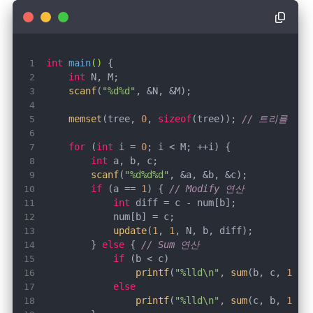
int
main
()
int
scanf
(
"%d%d"
memset
(tree, 
0
, 
sizeof
(tree)); 
// 트리를 0
for
 (
int
 i = 
0
int
scanf
(
"%d%d%d"
if
 (a == 
1
) { 
// Modify 연산
int
update
(
1
, 
1
        } 
else
 { 
// Sum 연산
if
printf
(
"%lld\n"
, 
sum
(b, c, 
1
, 
1
else
printf
(
"%lld\n"
, 
sum
(c, b, 
1
, 
1