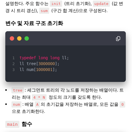
설명한다. 주요 함수는
(트리 초기화),
(값 변
init
update
경 시 트리 갱신),
(구간 합 계산)으로 구성된다.
sum
변수 및 자료 구조 초기화
typedef
long
long
ll tree[
3000000
ll num[
1000001
];
: 세그먼트 트리의 각 노드를 저장하는 배열이다. 트
tree
리는 최대
정도의 크기를 갖도록 한다.
4 * N
: 배열
의 초기값을 저장하는 배열로, 모든 값을
num
A
0
으로 초기화한다.
함수
main