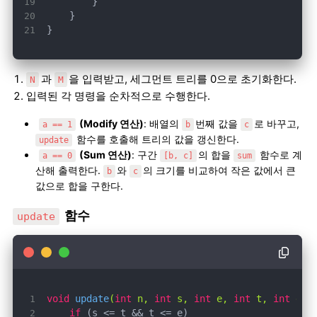
}
과
을 입력받고, 세그먼트 트리를 0으로 초기화한다.
N
M
입력된 각 명령을 순차적으로 수행한다.
(Modify 연산)
: 배열의
번째 값을
로 바꾸고,
a == 1
b
c
함수를 호출해 트리의 값을 갱신한다.
update
(Sum 연산)
: 구간
의 합을
함수로 계
a == 0
[b, c]
sum
산해 출력한다.
와
의 크기를 비교하여 작은 값에서 큰
b
c
값으로 합을 구한다.
함수
update
void
update
(
int
 n, 
int
 s, 
int
 e, 
int
 t, 
int
 dif
if