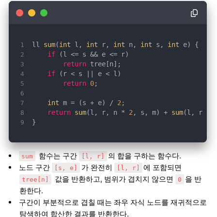
ll 
sum
(
int
 l, 
int
 r, 
int
 n, 
int
 s, 
int
if
return
if
return
0
int
 m = (s + e) / 
2
return
sum
(l, r, n * 
2
, s, m) + 
sum
(l, r, n
}
함수는 구간
의 합을 구하는 함수다.
sum
[l, r]
노드 구간
가 완전히
에 포함되면
[s, e]
[l, r]
값을 반환하고, 범위가 겹치지 않으면
을 반
tree[n]
0
환한다.
구간이 부분적으로 겹칠 때는 좌우 자식 노드를 재귀적으로
탐색하여 합산한 결과를 반환한다.