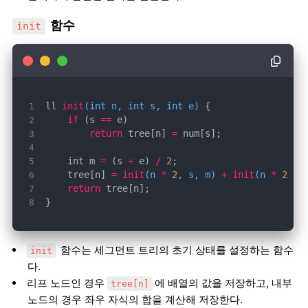
함수
init
ll 
init
(int n, int s, int e)
if
 (s 
==
return
 tree[n] 
=
    int m 
=
 (s 
+
 e) 
/
2
    tree[n] 
=
init
(n 
*
2
, s, m)
+
init
(n 
*
2
+
return
}
함수는 세그먼트 트리의 초기 상태를 설정하는 함수
init
다.
리프 노드인 경우
에 배열의 값을 저장하고, 내부
tree[n]
노드의 경우 좌우 자식의 합을 계산해 저장한다.