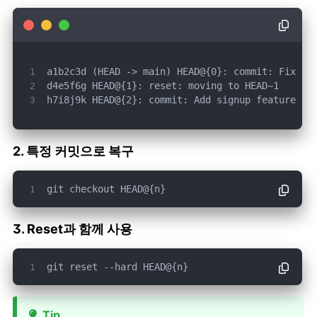
h7i8j9k HEAD@{2}: commit: Add signup feature
2. 특정 커밋으로 복구
git checkout HEAD@{n}
3. Reset과 함께 사용
git reset --hard HEAD@{n}
Tip