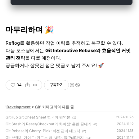
마무리하며 🎉
Reflog를 활용하면 작업 이력을 추적하고 복구할 수 있다.
다음 포스팅에서는
Git Interactive Rebase
와
효율적인 커밋
관리 전략
을 다룰 예정이다.
궁금하거나 잘못된 점은 댓글로 남겨 주세요! 🚀
34
구독하기
'
Development
>
Git
' 카테고리의 다른 글
GitHub Git Cheat Sheet 한국어 번역본
2024.11.26
(1)
Git Stash와 Reset/Checkout의 차이점: 혼란 끝내기
2024.11.19
(0)
Git Rebase와 Cherry-Pick: 버전 관리 테크닉
2024.11.18
(2)
Git 브랜치 가이드: 만드는 법, 병합, 풀(Pull)까지
2024.11.17
(24)