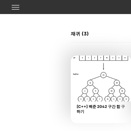
본문 바로가기
재귀
(3)
[C++] 백준 2042 구간 합 구
하기