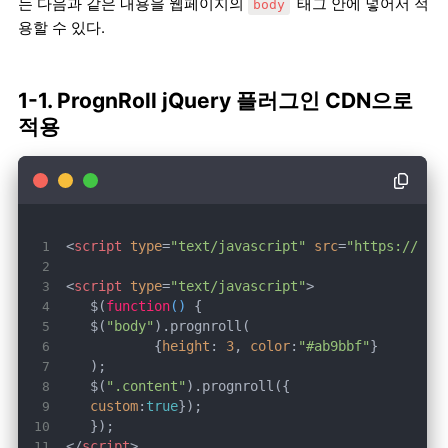
는 다음과 같은 내용을 웹페이지의
태그 안에 넣어서 적
body
용할 수 있다.
1-1. PrognRoll jQuery 플러그인 CDN으로
적용
<
script
type
=
"text/javascript"
src
=
"https://raw
<
script
type
=
"text/javascript"
>
	$(
function
(
) 
	$(
"body"
		{
height
: 
3
, 
color
:
"#ab9bbf"
	$(
".content"
custom
:
true
</
script
>